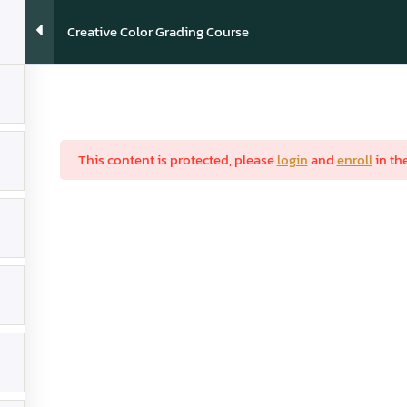
Creative Color Grading Course
Home
Shop
Course
My account
This content is protected, please
login
and
enroll
in th