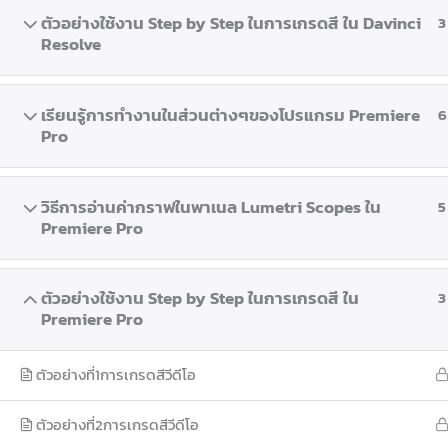
ตัวอย่างใช้งาน Step by Step ในการเกรดสี ใน Davinci
3
Resolve
เรียนรู้การทำงานในส่วนต่างๆของโปรแกรม Premiere
6
Pro
วิธีการอ่านค่ากราฟในพาเนล Lumetri Scopes ใน
5
Premiere Pro
ตัวอย่างใช้งาน Step by Step ในการเกรดสี ใน
3
Premiere Pro
ตัวอย่างที่1การเกรดสีวีดีโอ
ตัวอย่างที่2การเกรดสีวีดีโอ