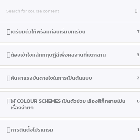
Skip
VDOPIC.com
to
content
Home
Courses
Course Online
เตรียมตัวให้พร้อมก่อนเริ่มบทเรียน
7
ต้องเข้าใจหลักทฤษฎีสีเพื่อผลงานที่แตกฉาน
3
Copyright © 2026
VDOPIC.com
| Powered by BIZBUDDY1.com
ค้นหาแรงบันดาลใจในการเป็นต้นแบบ
2
ให้ COLOUR SCHEMES เป็นตัวช่วย เรื่องสีก็กลายเป็น
6
เรื่องง่ายๆ
การติดตั้งโปรแกรม
1