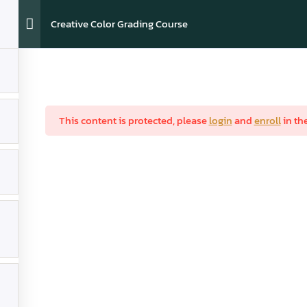
Creative Color Grading Course
Home
Shop
Course
My account
This content is protected, please
login
and
enroll
in th